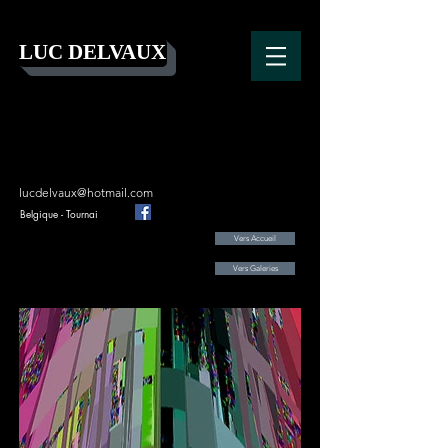
LUC DELVAUX
lucdelvaux@hotmail.com
Belgique - Tournai
Vers Accueil
Vers Galeries