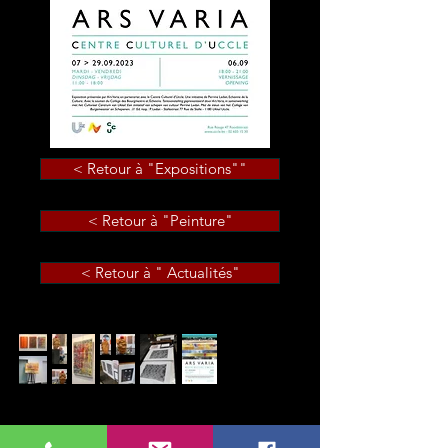
< Retour à "Expositions""
< Retour à "Peinture"
< Retour à " Actualités"