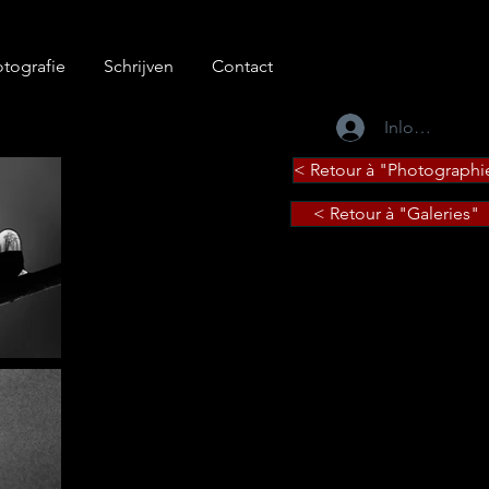
tografie
Schrijven
Contact
Inloggen
< Retour à "Photographi
< Retour à "Galeries"